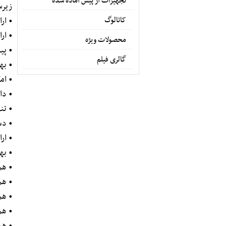
تجهیزات از پیش آماده شده
زیرساختی 
کاتالوگ
• ارايه تج
• ار
محصولات ویژه
• پي
گالری فیلم
• بهب
• ام
• دا
• تن
• دس
• ار
• به
• همک
• همک
• همک
• همک